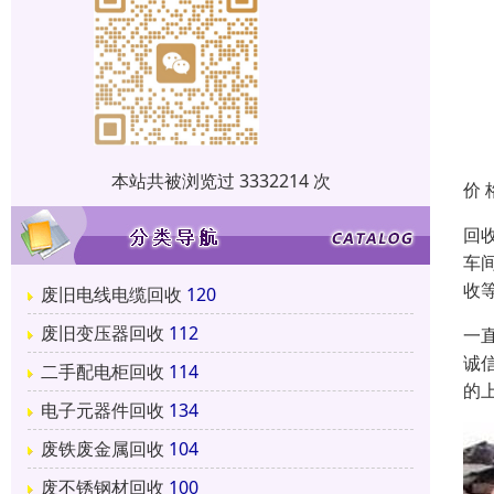
本站共被浏览过 3332214 次
价 
回
车
收
废旧电线电缆回收
120
废旧变压器回收
112
一
诚
二手配电柜回收
114
的
电子元器件回收
134
废铁废金属回收
104
废不锈钢材回收
100