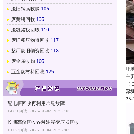
废旧钢筋收购
106
废黄铜回收
135
废线路板回收
110
废旧积压物资回收
117
整厂废旧物资回收
118
废金属收购
105
坪
五金废材料回收
125
主
（
深
25-
配电柜回收再利用常见故障
19316阅读 2025-06-04 20:13:30
长期高价回收各种油浸变压器回收
18163阅读 2025-06-04 20:12:03