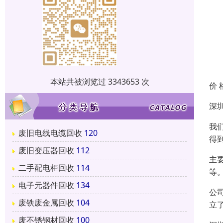
本站共被浏览过 3343653 次
价 
深
我
废旧电线电缆回收
120
得
废旧变压器回收
112
主
二手配电柜回收
114
等
电子元器件回收
134
公
废铁废金属回收
104
立
废不锈钢材回收
100