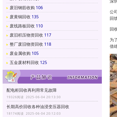
深
废旧钢筋收购
106
公
废黄铜回收
135
回
废线路板回收
110
回
废旧积压物资回收
117
为
整厂废旧物资回收
118
借
废金属收购
105
五金废材料回收
125
配电柜回收再利用常见故障
19326阅读 2025-06-04 20:13:30
长期高价回收各种油浸变压器回收
18174阅读 2025-06-04 20:12:03