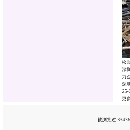
松
深
力
深
25-
更
被浏览过 334