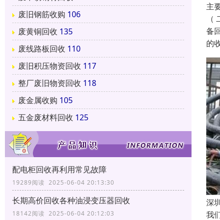
主
废旧钢筋收购
106
（
备
废黄铜回收
135
的
废线路板回收
110
废旧积压物资回收
117
整厂废旧物资回收
118
废金属收购
105
五金废材料回收
125
配电柜回收再利用常见故障
19289阅读 2025-06-04 20:13:30
长期高价回收各种油浸变压器回收
深
18142阅读 2025-06-04 20:12:03
我