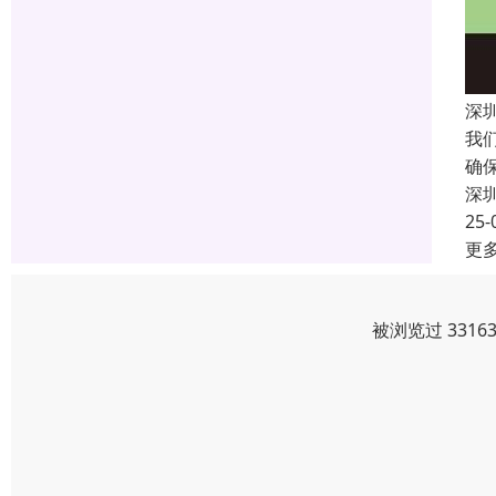
深
我
确
深
25-
更
被浏览过 331