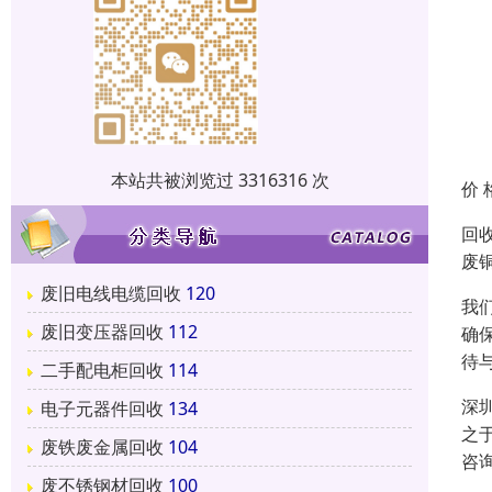
本站共被浏览过 3316316 次
价 
回
废
废旧电线电缆回收
120
我
废旧变压器回收
112
确
待
二手配电柜回收
114
深
电子元器件回收
134
之
废铁废金属回收
104
咨
废不锈钢材回收
100