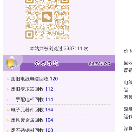
本站共被浏览过 3337111 次
价 
回
废
废旧电线电缆回收
120
电
废旧变压器回收
112
旨
有
二手配电柜回收
114
深
电子元器件回收
134
运
废铁废金属回收
104
深
废不锈钢材回收
100