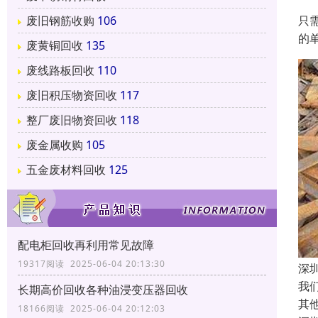
废旧钢筋收购
106
只
的
废黄铜回收
135
废线路板回收
110
废旧积压物资回收
117
整厂废旧物资回收
118
废金属收购
105
五金废材料回收
125
配电柜回收再利用常见故障
19317阅读 2025-06-04 20:13:30
深
我
长期高价回收各种油浸变压器回收
其
18166阅读 2025-06-04 20:12:03