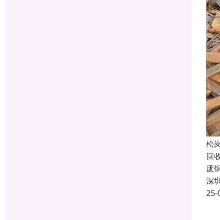
松
回
废
深
25-