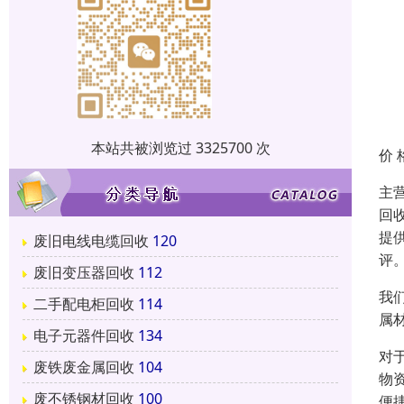
本站共被浏览过 3325700 次
价 
主
回
提
废旧电线电缆回收
120
评
废旧变压器回收
112
我
二手配电柜回收
114
属
电子元器件回收
134
对
废铁废金属回收
104
物
废不锈钢材回收
100
便