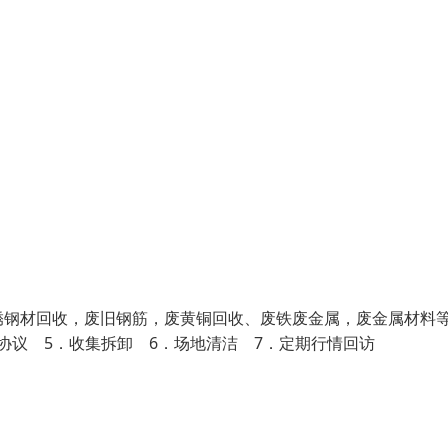
锈钢材回收，废旧钢筋，废黄铜回收、废铁废金属，废金属材料
合同协议 5．收集拆卸 6．场地清洁 7．定期行情回访